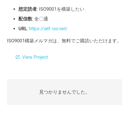
想定読者
: ISO9001を構築したい
配信数
: 全〇通
URL
:
https://iatf-iso.net/
ISO9001構築メルマガは、無料でご購読いただけます。
View Project
open_in_new
見つかりませんでした。