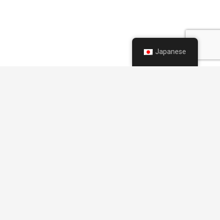
Japanese
keyboard_arrow_up
【商標・著作権および運営に関する表示】
ISO：International Organization for Standardization（国
際標準化機構）の登録商標です。
IATF 16949およびIATF： International Automotive Task
Force の登録商標です。
VDAおよびVDA 6.3：Verband der Automobilindustrie e.V.
（ドイツ自動車工業会）の登録商標です。
その他、本サイトに記載されている会社名・製品名・規
格名は、各社および各団体の商標または登録商標であ
り、Millebrains LLC. が所有するものではありません。