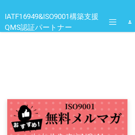
IATF16949&ISO9001構築支援
person
QMS認証パートナー