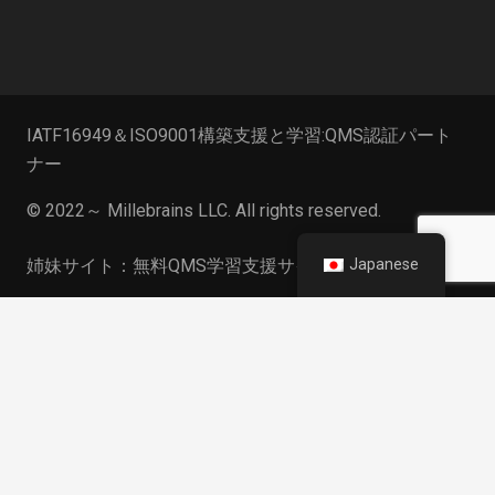
IATF16949＆ISO9001構築支援と学習:QMS認証パート
ナー
© 2022～
Millebrains LLC
. All rights reserved.
Japanese
姉妹サイト：無料QMS学習支援サイト
IAT16949/ISO9001/VDA6.3構築支援
keyboard_arrow_up