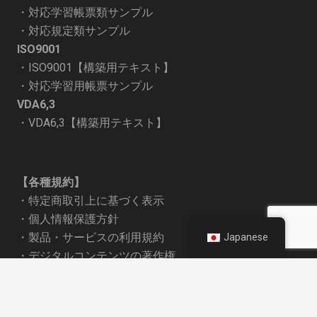
・
対応学習帳票類サンプル
・
対応規定類サンプル
ISO9001
・
ISO9001【構築用テキスト】
・
対応学習用帳票サンプル
VDA6,3
・
VDA6,3【構築用テキスト】
【各種規約】
・
特定商取引上に基づく表示
・
個人情報保護方針
・
製品・サービスの利用規約
Japanese
・
デジタルコンテンツの著作権
・
メールコンサル業務委託契約
keyboard_arrow_up
・
オンラインコンサルティング
・
商社様経由のお取引について