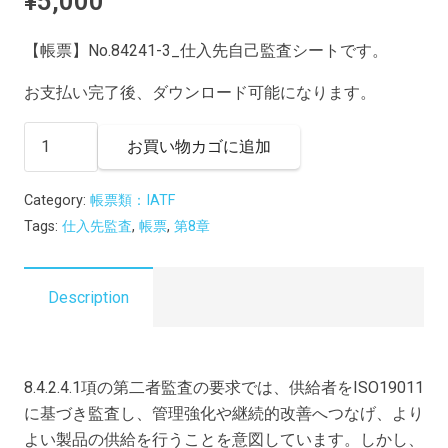
¥
5,000
【帳票】No.84241-3_仕入先自己監査シートです。
お支払い完了後、ダウンロード可能になります。
【帳
お買い物カゴに追加
票:
教
Category:
帳票類：IATF
材】
Tags:
仕入先監査
,
帳票
,
第8章
No.84241-
3_
仕
Description
入
先
自
8.4.2.4.1項の第二者監査の要求では、供給者をISO19011
己
に基づき監査し、管理強化や継続的改善へつなげ、より
監
よい製品の供給を行うことを意図しています。しかし、
査