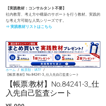
【実践教材：コンサルタント不要】
社内教育、考え方や構築のサポートを行う教材。実践的
な考え方可能な人気シリーズです。
⇒ 実践教材リストはこちら
ホーム
/
帳票類：IATF
/
【帳票:教材】No.84241-3_仕入先自己監査シート
【帳票:教材】No.84241-3_仕
入先自己監査シート