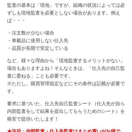
監査の基本は「現地」ですが、組織の状況によっては必
シ
ずしも現地監査を必要としない場合があります。例え
ー
ば・・・
ト
個
・注文数が少ない場合
・車載品に使用しない仕入先
・品質が長期で安定している
など、様々な理由から「現地監査するメリットがない」
場合もありますよね！そんなときは、「仕入先の自己監
査に委ねる」ことも必要です。
※ただし、購買管理規定などにその条件は記載が必要で
す。
要求に基づいた、仕入先自己監査シート（仕入先が自ら
内部監査をして結果を提出してもらうためのシート）を
格安で提供いたします！
★注目：内部監査・仕入先監査はまとめ買いがお得で