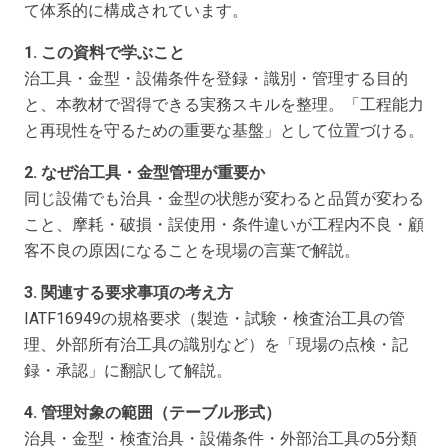
て体系的に構成されています。
1. この資料で学ぶこと
治工具・金型・設備条件を登録・識別・管理する目的
と、本教材で習得できる実務スキルを整理。「工程能力
と再現性を守るための重要な基盤」として位置づける。
2. なぜ治工具・金型管理が重要か
同じ設備でも治具・金型の状態が変わると品質が変わる
こと、摩耗・破損・誤使用・条件違いが工程内不良・顧
客不良の原因になることを現場の言葉で解説。
3. 関連する要求事項の考え方
IATF16949の規格要求（製造・試験・検査治工具の管
理、外部所有治工具の識別など）を「現場の点検・記
録・承認」に翻訳して解説。
4. 管理対象の範囲（テーブル形式）
治具・金型・検査治具・設備条件・外部治工具の5分類