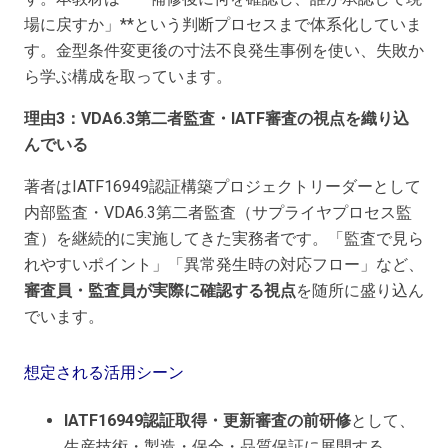
場に戻すか」**という判断プロセスまで体系化していま
す。金型条件変更後の寸法不良発生事例を使い、失敗か
ら学ぶ構成を取っています。
理由3：VDA6.3第二者監査・IATF審査の視点を織り込
んでいる
著者はIATF16949認証構築プロジェクトリーダーとして
内部監査・VDA6.3第二者監査（サプライヤプロセス監
査）を継続的に実施してきた実務者です。「監査で見ら
れやすいポイント」「異常発生時の対応フロー」など、
審査員・監査員が実際に確認する視点
を随所に盛り込ん
でいます。
想定される活用シーン
IATF16949認証取得・更新審査の前研修
として、
生産技術・製造・保全・品質保証に展開する