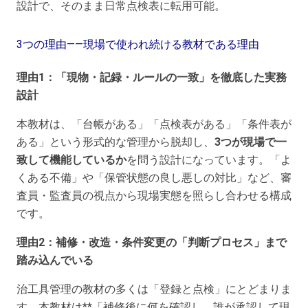
設計で、そのまま日常点検表に転用可能。
3つの理由——現場で使われ続ける教材である理由
理由1：「現物・記録・ルールの一致」を徹底した実務
設計
本教材は、「台帳がある」「点検表がある」「条件表が
ある」という形式的な管理から脱却し、
3つが現場で一
致して機能しているか
を問う設計になっています。「よ
くある不備」や「保管状態の良し悪しの対比」など、審
査員・監査員の視点から現場実態を照らし合わせる構成
です。
理由2：補修・改造・条件変更の「判断プロセス」まで
踏み込んでいる
治工具管理の教材の多くは「登録と点検」にとどまりま
す。本教材は**「補修後に何を確認し、誰が承認して現