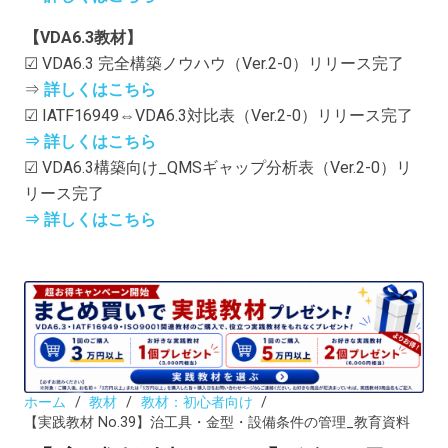
【VDA6.3教材】
☑ VDA6.3 完全構築ノウハウ（Ver.2-0）リリース完了
⇒
詳しくはこちら
☑ IATF16949⇔VDA6.3対比表（Ver.2-0）リリース完了
⇒ 詳しくはこちら
☑ VDA6.3構築向け_QMSギャップ分析表（Ver.2-0）リ
リース完了
⇒ 詳しくはこちら
ホーム
/
教材
/
教材：初心者向け
/
【実践教材 No.39】治工具・金型・設備条件の管理_教育資料