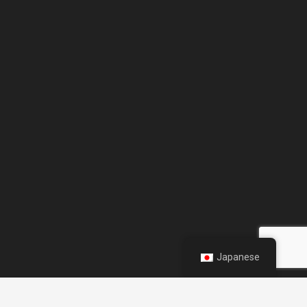
Japanese
【運営会社】
keyboard_arrow_up