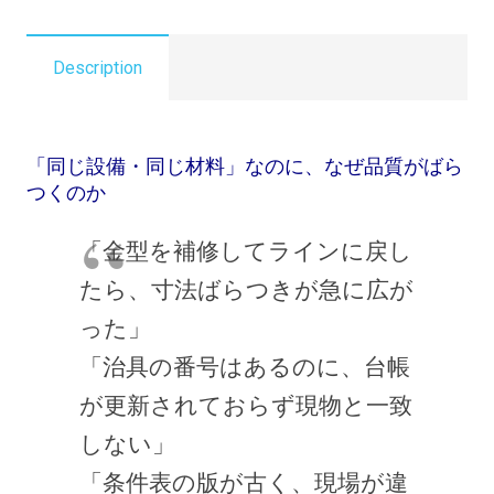
No.39】
治
日常点検チェックリスト付きの全24スライドPDF形
工
Description
式。生産技術・製造・保全・品質保証が現場で迷わず運
具・
用できる実践フレームです。
金
型・
「同じ設備・同じ材料」なのに、なぜ品質がばら
設
つくのか
備
条
「金型を補修してラインに戻し
件
たら、寸法ばらつきが急に広が
の
管
った」
理
「治具の番号はあるのに、台帳
_
教
が更新されておらず現物と一致
育
しない」
資
「条件表の版が古く、現場が違
料