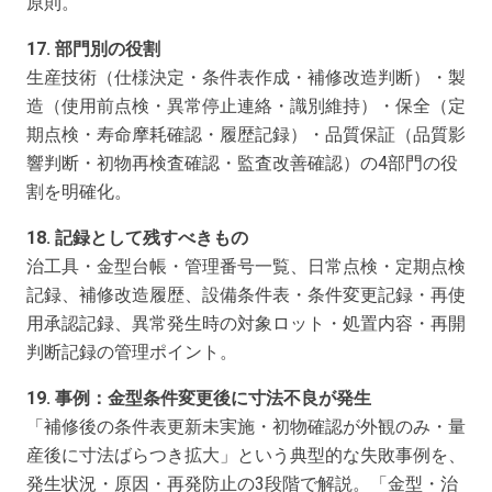
原則。
17. 部門別の役割
生産技術（仕様決定・条件表作成・補修改造判断）・製
造（使用前点検・異常停止連絡・識別維持）・保全（定
期点検・寿命摩耗確認・履歴記録）・品質保証（品質影
響判断・初物再検査確認・監査改善確認）の4部門の役
割を明確化。
18. 記録として残すべきもの
治工具・金型台帳・管理番号一覧、日常点検・定期点検
記録、補修改造履歴、設備条件表・条件変更記録・再使
用承認記録、異常発生時の対象ロット・処置内容・再開
判断記録の管理ポイント。
19. 事例：金型条件変更後に寸法不良が発生
「補修後の条件表更新未実施・初物確認が外観のみ・量
産後に寸法ばらつき拡大」という典型的な失敗事例を、
発生状況・原因・再発防止の3段階で解説。「金型・治