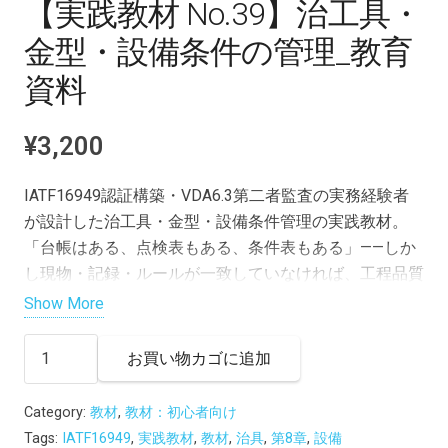
【実践教材 No.39】治工具・
金型・設備条件の管理_教育
資料
¥
3,200
IATF16949認証構築・VDA6.3第二者監査の実務経験者
が設計した治工具・金型・設備条件管理の実践教材。
「台帳はある、点検表もある、条件表もある」——しか
し現物・記録・ルールが一致していなければ、工程品質
は再現できません。
Show More
登録・識別・保管・使用前点検・補修改造後の再使用承
【実
お買い物カゴに追加
認・寿命管理まで、ライフサイクル全体を体系化。設備
践
条件表の版管理・変更承認ルールも完全網羅。金型条件
教
Category:
教材
,
教材：初心者向け
変更後の寸法不良発生事例を含む実務設計で、IATF審
材
Tags:
IATF16949
,
実践教材
,
教材
,
治具
,
第8章
,
設備
査・顧客監査対策にも直結します。