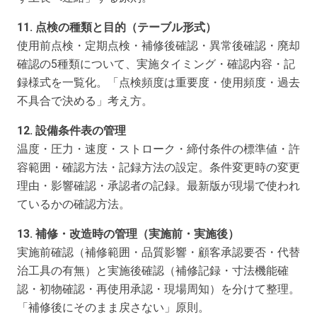
11. 点検の種類と目的（テーブル形式）
使用前点検・定期点検・補修後確認・異常後確認・廃却
確認の5種類について、実施タイミング・確認内容・記
録様式を一覧化。「点検頻度は重要度・使用頻度・過去
不具合で決める」考え方。
12. 設備条件表の管理
温度・圧力・速度・ストローク・締付条件の標準値・許
容範囲・確認方法・記録方法の設定。条件変更時の変更
理由・影響確認・承認者の記録。最新版が現場で使われ
ているかの確認方法。
13. 補修・改造時の管理（実施前・実施後）
実施前確認（補修範囲・品質影響・顧客承認要否・代替
治工具の有無）と実施後確認（補修記録・寸法機能確
認・初物確認・再使用承認・現場周知）を分けて整理。
「補修後にそのまま戻さない」原則。