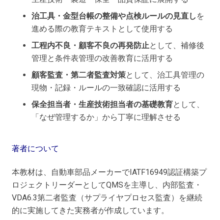
治工具・金型台帳の整備や点検ルールの見直し
を
進める際の教育テキストとして使用する
工程内不良・顧客不良の再発防止
として、補修後
管理と条件表管理の改善教育に活用する
顧客監査・第二者監査対策
として、治工具管理の
現物・記録・ルールの一致確認に活用する
保全担当者・生産技術担当者の基礎教育
として、
「なぜ管理するか」から丁寧に理解させる
著者について
本教材は、自動車部品メーカーでIATF16949認証構築プ
ロジェクトリーダーとしてQMSを主導し、内部監査・
VDA6.3第二者監査（サプライヤプロセス監査）を継続
的に実施してきた実務者が作成しています。