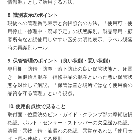
情報源」として活用する方法。
8. 識別表示のポイント
現物への管理番号表示と台帳照合の方法。「使用可・使
用停止・修理中・廃却予定」の状態識別。製品専用・顧
客所有など誤使用しやすい区分の明確表示。ラベル脱落
時の再識別ルール。
9. 保管管理のポイント（良い状態・悪い状態）
専用棚・防錆・防塵・落下防止の良い保管状態と、床置
き・類似治具混在・補修中品の混在といった悪い保管状
態を対比して解説。「保管は置き場所ではなく使用前の
品質を守る管理」という視点。
10. 使用前点検で見ること
取付面・位置決めピン・ガイド・クランプ部の摩耗破損
確認、ボルト・センサー・ストッパーの欠品緩み確認、
清掃・異物・錆・油漏れの確認。異常があれば「使用せ
ず上長へ連絡」する原則。