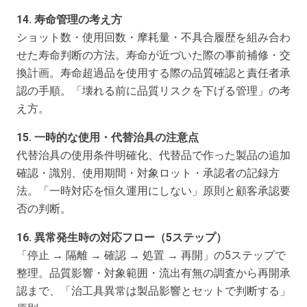
14. 寿命管理の考え方
ショット数・使用回数・摩耗量・不具合履歴を組み合わ
せた寿命判断の方法。寿命が近づいた際の事前補修・交
換計画。寿命超過品を使用する際の品質確認と責任者承
認の手順。「壊れる前に品質リスクを下げる管理」の考
え方。
15. 一時的な使用・代替治具の注意点
代替治具の使用条件明確化、代替品で作った製品の追加
確認・識別、使用期間・対象ロット・承認者の記録方
法。「一時対応を恒久運用にしない」原則と顧客承認要
否の判断。
16. 異常発生時の対応フロー（5ステップ）
「停止 → 隔離 → 確認 → 処置 → 再開」の5ステップで
整理。品質影響・対象範囲・流出有無の調査から再開承
認まで、「治工具異常は製品影響とセットで判断する」