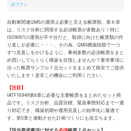
談プラン
自動車関連QMSの運用上必要と言える帳票類。第６章
は、リスク分析に関係する必須帳票が多数あり！特に
ISO9001の運用が不十分だと、取得に向けた帳票類の作
り直しが必要に・・・。その為、QMS構築段階で一つ
ずつ見直しをかけるように、事例多数の必須帳票をまと
め買いしてらくらく構築を目指しませんか？要求事項に
沿った帳票サンプル７点セットをまとめて格安でご提供
いたします！是非この機会にご利用ください。
【注目】
IATF16949第6章に必要な主要帳票をまとめたセット商
品です。リスク分析、品質目標、緊急事態対応まで一通
り対応でき、構築初期や運用見直しの効率化に最適で
す。第5章と連動させた計画づくりにも役立ちます。
【該当要求事項に対する
必須
帳票７点セット】