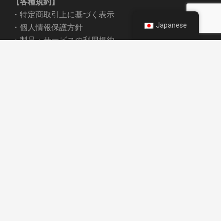
【各種規約】
・
特定商取引上に基づく表示
Japanese
・
個人情報保護方針
・
製品・サービスの利用規約
・
デジタルコンテンツの著作権
keyboard_arrow_up
・
メールコンサル業務委託契約
・
オンラインコンサルティング
・
商社様経由のお取引について
・
広告・記事掲載 利用規約