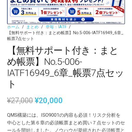
ホーム
/
まとめ
/
章毎：IATF
/
【無料サポート付き：まとめ帳票】No.5-006-IATF16949_6章_
帳票7点セット
【無料サポート付き：まと
め帳票】No.5-006-
IATF16949_6章_帳票7点セッ
ト
元
現
¥
27,000
¥
20,000
の
在
価
の
QMS構築には、ISO9001の内容も必須！リスク分析を
格
価
中心とした第６章の必須帳票まとめ買い７点セットのセ
は
格
ールを開始しました。ノウハウが凝縮された必須帳票と