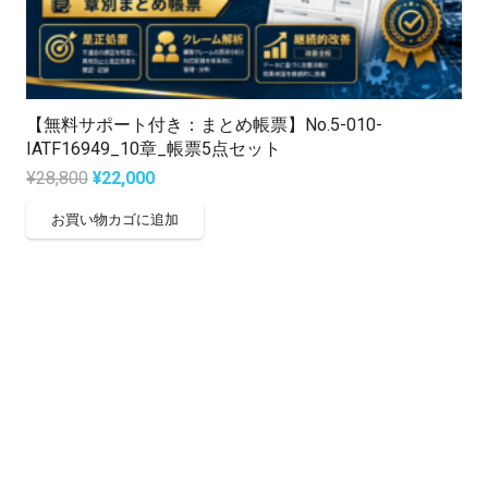
【無料サポート付き：まとめ帳票】No.5-010-
IATF16949_10章_帳票5点セット
元
現
¥
28,800
¥
22,000
の
在
お買い物カゴに追加
価
の
格
価
は
格
¥28,800
は
で
¥22,000
し
で
た。
す。