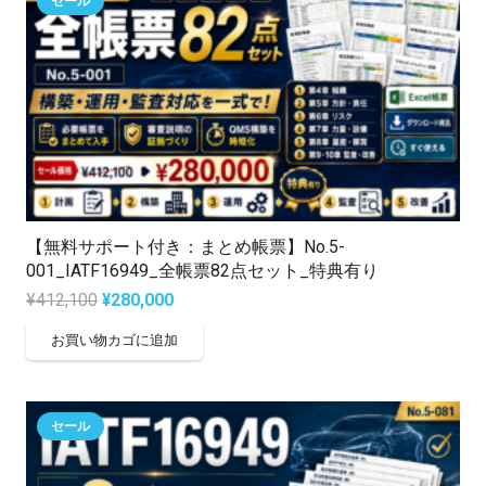
セール
【無料サポート付き：まとめ帳票】No.5-
001_IATF16949_全帳票82点セット_特典有り
元
現
¥
412,100
¥
280,000
の
在
お買い物カゴに追加
価
の
格
価
は
格
セール
¥412,100
は
で
¥280,000