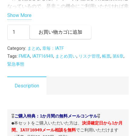
¥27,000
は
なっているので、是非この機会にご利用いただければ幸
で
¥20,000
いです。お支払い完了後、ダウンロード可能になりま
Show More
し
で
す。
【無
た。
す。
お買い物カゴに追加
料
サ
Category:
まとめ
,
章毎：IATF
ポ
Tags:
FMEA
,
IATF16949
,
まとめ買い
,
リスク管理
,
帳票
,
第6章
,
ー
緊急事態
ト
付
き：
Description
ま
と
め
帳
🎖
ご購入特典：1か月間の無料メールコンサル
🎖

票】
●本セットをご購入いただいた方は、
決済確定日から1か月
間、IATF16949メール相談を無料
でご利用いただけます
No.5-