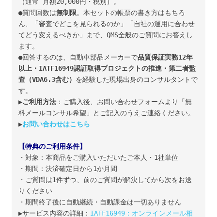
（通常 月額20,000円・税別）。

006-
●質問回数は
無制限
。本セットの帳票の書き方はもちろ
IATF16949_6
ん、「審査でどこを見られるのか」「自社の運用に合わせ
章
てどう変えるべきか」まで、QMS全般のご質問にお答えし
_
ます。

帳
●回答するのは、自動車部品メーカーで
品質保証実務12年
票
以上・IATF16949認証取得プロジェクトの推進・第二者監
7
査（VDA6.3含む）
を経験した現場出身のコンサルタントで
す。

点
▶
ご利用方法
：ご購入後、お問い合わせフォームより「無
セ
料メールコンサル希望」とご記入のうえご連絡ください。

ッ
▶
お問い合わせはこちら
ト
個
【特典のご利用条件】
・対象：本商品をご購入いただいたご本人・1社単位

・期間：決済確定日から1か月間

・ご質問は1件ずつ、前のご質問が解決してから次をお送
りください

・期間終了後に自動継続・自動課金は一切ありません

▶サービス内容の詳細：
IATF16949：オンラインメール相