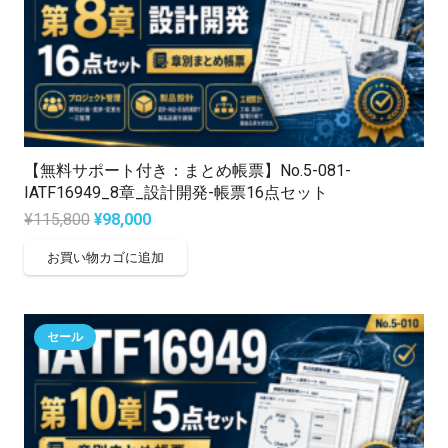
し
で
た。
す。
【無料サポート付き：まとめ帳票】No.5-081-
IATF16949_8章_設計開発-帳票16点セット
元
現
¥
115,800
¥
98,000
の
在
お買い物カゴに追加
価
の
格
価
は
格
セール
¥115,800
は
で
¥98,000
し
で
た。
す。