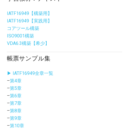
IATF16949【構築用】
IATF16949【実践用】
コアツール構築
ISO9001構築
VDA6.3構築【希少】
帳票サンプル集
▶ IATF16949全章一覧
–
第4章
–
第5章
–
第6章
–
第7章
–
第8章
–
第9章
–
第10章