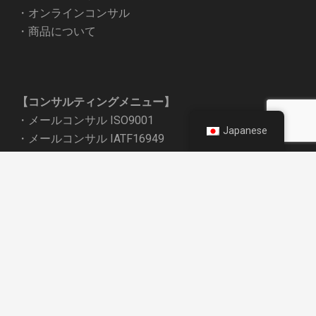
・
オンラインコンサル
・
商品について
【コンサルティングメニュー】
・
メールコンサル ISO9001
Japanese
・
メールコンサル IATF16949
・
メールコンサル VDA6.3
・
1質問完結メールプラン
keyboard_arrow_up
・オンラインコンサル
–
平日プラン
–
夜間プラン：20％OFF
・
現地コンサルティング
【教材販売】