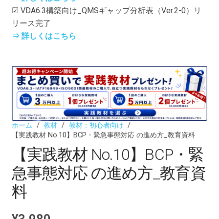
☑ VDA6.3構築向け_QMSギャップ分析表（Ver.2-0）リ
リース完了
⇒ 詳しくはこちら
ホーム
/
教材
/
教材：初心者向け
/
【実践教材 No.10】BCP・緊急事態対応 の進め方_教育資料
【実践教材 No.10】BCP・緊
急事態対応 の進め方_教育資
料
¥
3,980