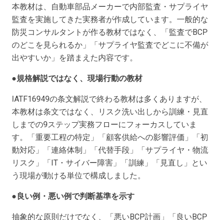
本教材は、自動車部品メーカーで内部監査・サプライヤ
監査を実施してきた実務者が作成しています。一般的な
防災コンサルタントが作る教材ではなく、「監査でBCP
のどこを見られるか」「サプライヤ監査でどこに不備が
出やすいか」を踏まえた内容です。
●規格解説ではなく、現場行動の教材
IATF16949の条文解説で終わる教材は多くありますが、
本教材は条文ではなく、リスク洗い出しから訓練・見直
しまでの9ステップ実務フローにフォーカスしていま
す。「重要工程の特定」「顧客供給への影響評価」「初
動対応」「連絡体制」「代替手段」「サプライヤ・物流
リスク」「IT・サイバー障害」「訓練」「見直し」とい
う現場が動ける単位で構成しました。
●良い例・悪い例で判断基準を示す
抽象的な原則だけでなく、「悪いBCP計画」「良いBCP