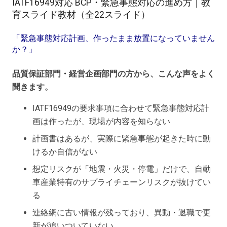
IATF16949対応 BCP・緊急事態対応の進め方｜教
対
育スライド教材（全22スライド）
応
の
「緊急事態対応計画、作ったまま放置になっていません
進
か？」
め
方
品質保証部門・経営企画部門の方から、こんな声をよく
_
聞きます。
教
IATF16949の要求事項に合わせて緊急事態対応計
育
画は作ったが、現場が内容を知らない
資
料
計画書はあるが、実際に緊急事態が起きた時に動
個
けるか自信がない
想定リスクが「地震・火災・停電」だけで、自動
車産業特有のサプライチェーンリスクが抜けてい
る
連絡網に古い情報が残っており、異動・退職で更
新が追いついていない