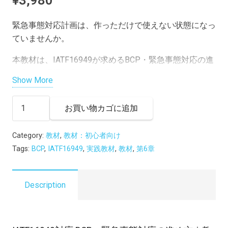
緊急事態対応計画は、作っただけで使えない状態になっ
ていませんか。
本教材は、IATF16949が求めるBCP・緊急事態対応の進
め方を、現場担当者が説明できるレベルまで落とし込ん
Show More
だ全22スライドの教育資料です。自動車部品メーカー
で内部監査・サプライヤ監査を実施してきた実務者が作
【実
お買い物カゴに追加
成しました。
践
教
リスク洗い出し、顧客供給への影響評価、初動対応、代
Category:
教材
,
教材：初心者向け
材
替手段、訓練、見直しまでを9ステップで体系化。製
Tags:
BCP
,
IATF16949
,
実践教材
,
教材
,
第6章
No.10】
造・生産管理・購買・品質保証・総務の部門横断教育に
BCP・
そのままお使いいただけます。
緊
Description
急
事
態