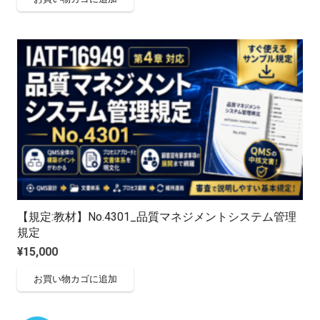
価
の
格
価
は
格
¥13,500
は
で
¥10,000
し
で
た。
す。
【規定:教材】No.4301_品質マネジメントシステム管理
規定
¥
15,000
お買い物カゴに追加