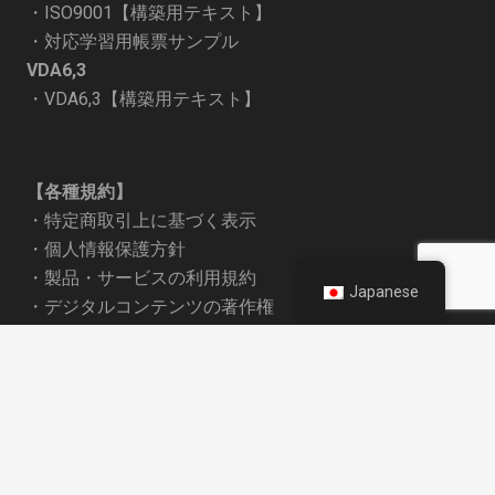
・
ISO9001【構築用テキスト】
・
対応学習用帳票サンプル
VDA6,3
・
VDA6,3【構築用テキスト】
【各種規約】
・
特定商取引上に基づく表示
・
個人情報保護方針
・
製品・サービスの利用規約
Japanese
・
デジタルコンテンツの著作権
・
メールコンサル業務委託契約
・
オンラインコンサルティング
keyboard_arrow_up
・
商社様経由のお取引について
・
広告・記事掲載 利用規約