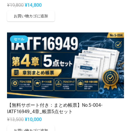
元
現
¥
19,800
¥
14,800
の
在
お買い物カゴに追加
価
の
格
価
は
格
セール
¥19,800
は
で
¥14,800
し
で
た。
す。
【無料サポート付き：まとめ帳票】No.5-004-
IATF16949_4章_帳票5点セット
元
現
¥
13,500
¥
10,000
の
在
お買い物カゴに追加