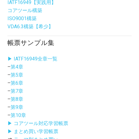
IATF16949【実践用】
コアツール構築
ISO9001構築
VDA6.3構築【希少】
帳票サンプル集
▶ IATF16949全章一覧
–
第4章
–
第5章
–
第6章
–
第7章
–
第8章
–
第9章
–
第10章
▶ コアツール対応学習帳票
▶ まとめ買い学習帳票