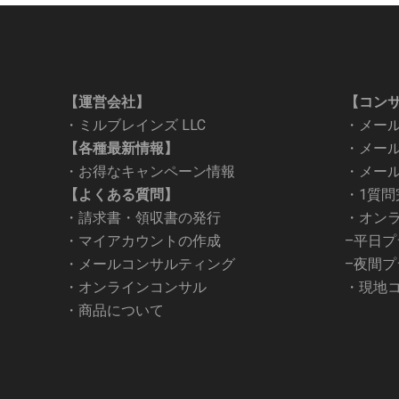
【運営会社】
【コン
・
ミルブレインズ LLC
・
メール
【各種最新情報】
・
メールコ
・
お得なキャンペーン情報
・
メール
【よくある質問】
・
1質
・
請求書・領収書の発行
・オン
・
マイアカウントの作成
–
平日プ
・
メールコンサルティング
–
夜間プ
・
オンラインコンサル
・
現地
・
商品について