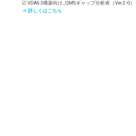
☑ VDA6.3構築向け_QMSギャップ分析表（Ver.2-
⇒ 詳しくはこちら