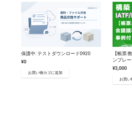
保護中: テストダウンロード0920
【帳票:教
ンプレー
¥
0
¥
3,000
お買い物カゴに追加
お買い