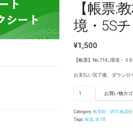
【帳票:教材
境・5S
¥
1,500
【帳票】No.714_環境・
お支払い完了後、ダウンロ
【帳
お買い物カゴ
票:
教
Category:
帳票類：IATF
,
帳票類：
材】
Tags:
帳票
,
第7章
No.714_
環