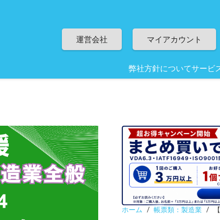
運営会社
マイアカウント
弊社方針について
サービ
ホーム
/
帳票類：製造業
/
【