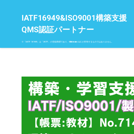
IATF16949&ISO9001構築支援
QMS認証パートナー
※「IATF 16949」は「IATF」の登録商標であり、Millebrains LLC.が所有するものではありません。