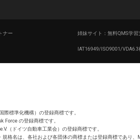
ートナー
姉妹サイト：無料QMS学習
IAT16949/ISO9001/VDA
ardization（国際標準化機構）の登録商標です。
e Task Force の登録商標です。
ndustrie e.V.（ドイツ自動車工業会）の登録商標です。
名は、各社および各団体の商標または登録商標であり、Millebr