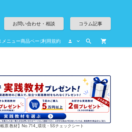
お問い合わせ・相談
コラム記事
search
shopping_cart
スメニュー
商品ページ
利用規約
person
帳票:教材】No.714_環境・5Sチェックシート