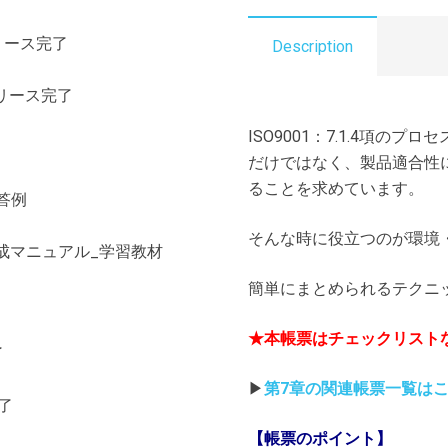
境・
5S
）リリース完了
Description
チ
ェ
）リリース完了
ッ
ISO9001：7.1.4項
ク
だけではなく、製品適合性
シ
ることを求めています。
ー
回答例
ト
そんな時に役立つのが環境
個
)作成マニュアル_学習教材
簡単にまとめられるテクニ
★本帳票はチェックリスト
了
▶
第7章の関連帳票一覧は
完了
【帳票のポイント】